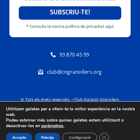
SUBSCRIU-TE!
* Consulta la nostra política de privacitat
aquí
93 870 45 99
club@cngranollers.org
© Tots els drets reservats. • Club Natació Granollers
Utilitzem galetes per a oferir-te la millor experiència en la nostra
Política de privacitat
Avís Legal
web.
Podeu esbrinar més sobre quines galetes estem utilitzant o
desactivar-les en
parèmetres
.
Tanca el bàner de
Accepta
Rebutja
Configuració