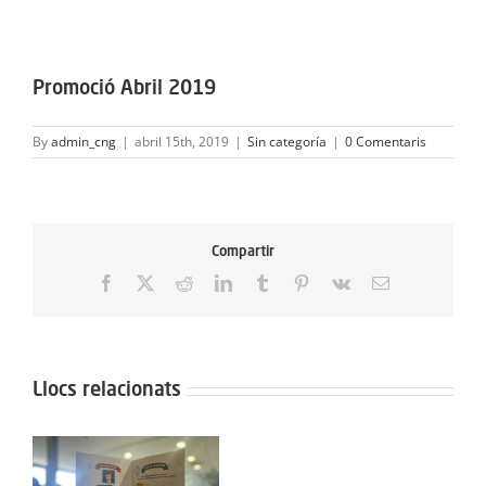
ACTIVITATS
View
Larger
SERVEIS
Promoció Abril 2019
Image
INFANTS
By
admin_cng
|
abril 15th, 2019
|
Sin categoría
|
0 Comentaris
BLOG
EMPRESES
Compartir
Facebook
X
Reddit
LinkedIn
Tumblr
Pinterest
Vk
Email:
CONTACTE
TREBALLA AMB NOSALTRES!
Llocs relacionats
Protegit: