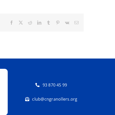
Facebook
X
Reddit
LinkedIn
Tumblr
Pinterest
Vk
Email:
93 870 45 99
club@cngranollers.org