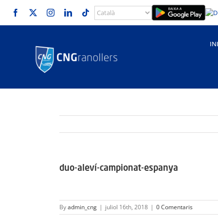
Skip
to
content
IN
duo-aleví-campionat-espanya
By
admin_cng
|
juliol 16th, 2018
|
0 Comentaris