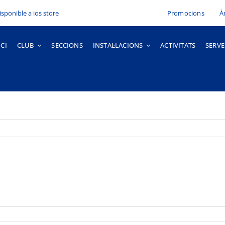
Promocions
À
ICI
CLUB
SECCIONS
INSTAL·LACIONS
ACTIVITATS
SERVE