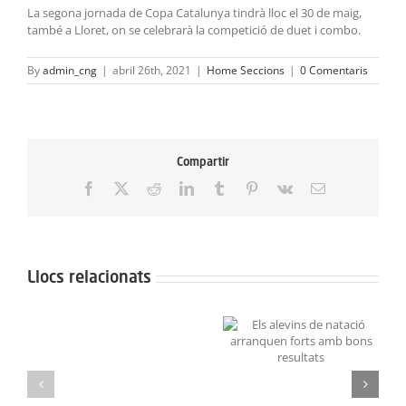
La segona jornada de Copa Catalunya tindrà lloc el 30 de maig,
també a Lloret, on se celebrarà la competició de duet i combo.
By
admin_cng
|
abril 26th, 2021
|
Home Seccions
|
0 Comentaris
Compartir
Facebook
X
Reddit
LinkedIn
Tumblr
Pinterest
Vk
Email:
Llocs relacionats
Neix
el
Grans resultats a la
Els alevins de natació
Projecte
Lliga de Figures Aleví i
arranquen forts amb
Aquarel·la
Infantil
bons resultats
en
solidaritat