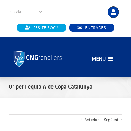
Skip
to
content
FES-TE SOCI!
ENTRADES
MENU
INICI
Or per l’equip A de Copa Catalunya
CLUB
SECCIONS
Anterior
Següent
INSTAL·LACIONS