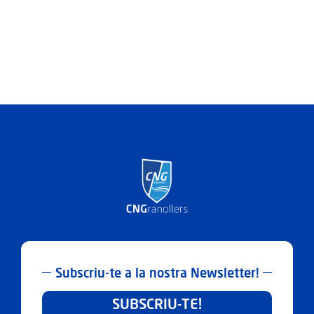
amb
la
Fundació
el
Xiprer
Subscriu-te a la nostra Newsletter!
SUBSCRIU-TE!