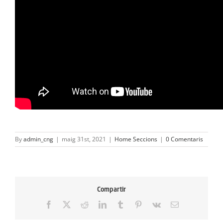
By
admin_cng
|
maig 31st, 2021
|
Home Seccions
|
0 Comentaris
Compartir
Facebook
X
Reddit
LinkedIn
Tumblr
Pinterest
Vk
Email: