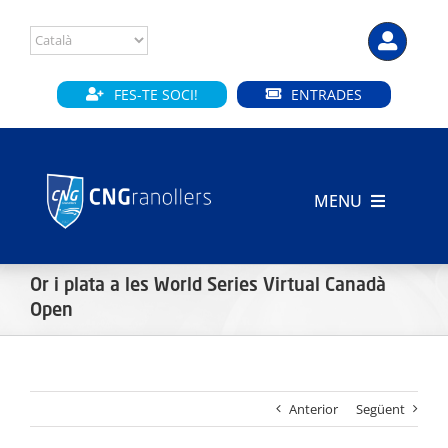
Skip
to
content
FES-TE SOCI!
ENTRADES
MENU
INICI
Or i plata a les World Series Virtual Canadà
CLUB
Open
SECCIONS
Anterior
Següent
INSTAL·LACIONS