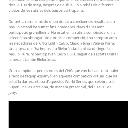
dies 29 i 30 de maig, després de què la FINA rebés els diferents
vídeos de les rutines dels països participants.
Durant la retransmissió s’han donat a conèixer els resultats, on
l’equip estatal ha sumat fins 7 medalles, dues d’elles amb
participació granollerina. Ha estat en la rutina combinada, on la
selecció ha obtingut l’únic or de la competició, i ha comptat amb
les nedadores del CNG Judith Calvo, Clàudia Julià i Valeria Parra.
Una prova on s’ha imposat a Bielorússia. La plata obtinguda a
l’equip lliure, hi participaven Calvo i Julià, seguit dels Estats Units i
superant també Bielorússia.
Gran campionat per les noies del CNG que van brillar, contribuint
a l’èxit de l’equip espanyol en aquesta competició virtual, que ha
estat la darrera etapa d’aquestes World Series, que celebrarà la
Super Final a Barcelona, de manera presencial, del 10 al 13 de
juny.