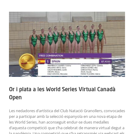
ACTIVITATS
View
Larger
SERVEIS
Image
INFANTS
BLOG
EMPRESES
CONTACTE
Or i plata a les World Series Virtual Canadà
TREBALLA AMB NOSALTRES!
Open
Les nedadores d’artística del Club Natació Granollers, convocades
per a participar amb la selecció espanyola en una nova etapa de
les World Series, han aconseguit endur-se dues medalles
d’aquesta competició que s’ha celebrat de manera virtual degut a
la pandèmia. Una competició que s’ha retransmès via webcast els