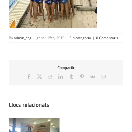
By
admin_cng
|
gener 15th, 2019
|
Sin categoría
|
0 Comentaris
Compartir
Facebook
X
Reddit
LinkedIn
Tumblr
Pinterest
Vk
Email:
Llocs relacionats
Protegit: