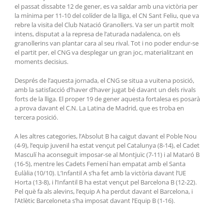
el passat dissabte 12 de gener, es va saldar amb una victòria per
la mínima per 11-10 del colíder de la lliga, el CN Sant Feliu, que va
rebre la visita del Club Natació Granollers. Va ser un partit molt
intens, disputat a la represa de l’aturada nadalenca, on els
granollerins van plantar cara al seu rival. Tot i no poder endur-se
el partit per, el CNG va desplegar un gran joc, materialitzant en
moments decisius.
Després de l’aquesta jornada, el CNG se situa a vuitena posició,
amb la satisfacció d’haver d’haver jugat bé davant un dels rivals
forts de la lliga. El proper 19 de gener aquesta fortalesa es posarà
a prova davant el C.N. La Latina de Madrid, que es troba en
tercera posició.
A les altres categories, l’Absolut B ha caigut davant el Poble Nou
(4-9), l’equip juvenil ha estat vençut pel Catalunya (8-14), el Cadet
Masculí ha aconseguit imposar-se al Montjuïc (7-11) i al Mataró B
(16-5), mentre les Cadets Femení han empatat amb el Santa
Eulàlia (10/10). L’Infantil A s’ha fet amb la victòria davant l’UE
Horta (13-8), i l’Infantil B ha estat vençut pel Barcelona B (12-22).
Pel què fa als alevins, l’equip A ha perdut davant el Barcelona, i
l’Atlètic Barceloneta s’ha imposat davant l’Equip B (1-16).