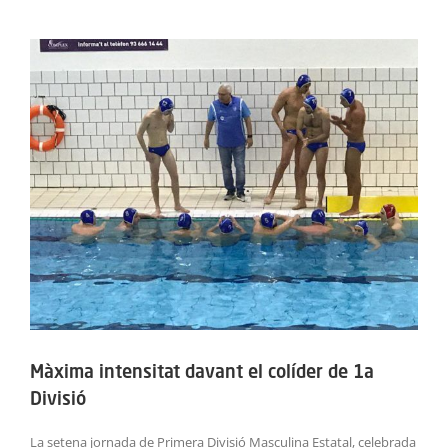
ACTIVITATS
View
Larger
SERVEIS
Image
INFANTS
BLOG
EMPRESES
CONTACTE
TREBALLA AMB NOSALTRES!
Màxima intensitat davant el colíder de 1a
Divisió
La setena jornada de Primera Divisió Masculina Estatal, celebrada