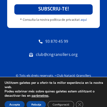
SUBSCRIU-TE!
* Consulta la nostra política de privacitat
aquí
93 870 45 99
club@cngranollers.org
© Tots els drets reservats. • Club Natació Granollers
Utilitzem galetes per a oferir-te la millor experiència en la nostra
Política de privacitat
Avís Legal
web.
Podeu esbrinar més sobre quines galetes estem utilitzant o
desactivar-les en
parèmetres
.
Tanca el bàner de
Accepta
Rebutja
Configuració