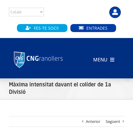
Skip
to
content
FES-TE SOCI!
ENTRADES
MENU
INICI
Màxima intensitat davant el colíder de 1a
CLUB
Divisió
SECCIONS
Anterior
Següent
INSTAL·LACIONS