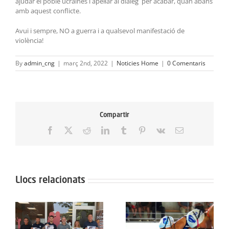
ajudar el poble ucraïnès i apel·lar al diàleg per acabar, quan abans
amb aquest conflicte.
Avui i sempre, NO a guerra i a qualsevol manifestació de
violència!
By
admin_cng
|
març 2nd, 2022
|
Noticies Home
|
0 Comentaris
Compartir
Facebook
X
Reddit
LinkedIn
Tumblr
Pinterest
Vk
Email:
Llocs relacionats
El Trofeu de l’Ascensió
Dia històric per al Club