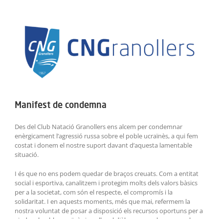
ACTIVITATS
View
Larger
SERVEIS
Image
INFANTS
BLOG
Manifest de condemna
EMPRESES
Des del Club Natació Granollers ens alcem per condemnar
CONTACTE
enèrgicament l’agressió russa sobre el poble ucraïnès, a qui fem
costat i donem el nostre suport davant d’aquesta lamentable
situació.
TREBALLA AMB NOSALTRES!
I és que no ens podem quedar de braços creuats. Com a entitat
social i esportiva, canalitzem i protegim molts dels valors bàsics
per a la societat, com són el respecte, el compromís i la
solidaritat. I en aquests moments, més que mai, refermem la
nostra voluntat de posar a disposició els recursos oportuns per a