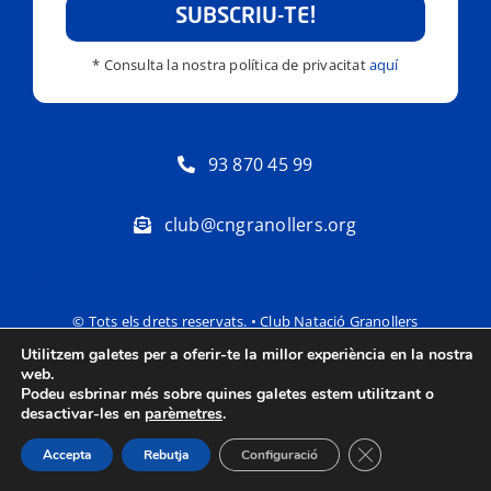
SUBSCRIU-TE!
* Consulta la nostra política de privacitat
aquí
93 870 45 99
club@cngranollers.org
© Tots els drets reservats. • Club Natació Granollers
Utilitzem galetes per a oferir-te la millor experiència en la nostra
Política de privacitat
Avís Legal
web.
Podeu esbrinar més sobre quines galetes estem utilitzant o
desactivar-les en
parèmetres
.
Tanca el bàner de
Accepta
Rebutja
Configuració