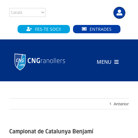
Skip
to
content
FES-TE SOCI!
ENTRADES
MENU
INICI
CLUB
Anterior
SECCIONS
INSTAL·LACIONS
Campionat de Catalunya Benjamí