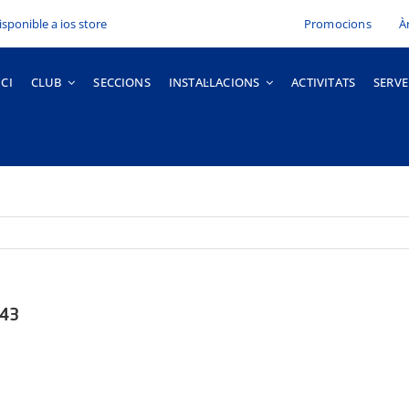
Promocions
À
ICI
CLUB
SECCIONS
INSTAL·LACIONS
ACTIVITATS
SERVE
.43