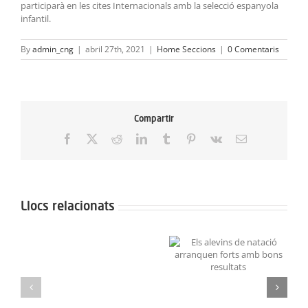
participarà en les cites Internacionals amb la selecció espanyola
infantil.
By
admin_cng
|
abril 27th, 2021
|
Home Seccions
|
0 Comentaris
Compartir
Facebook
X
Reddit
LinkedIn
Tumblr
Pinterest
Vk
Email:
Llocs relacionats
Neix
el
Grans resultats a la
Els alevins de natació
Projecte
Lliga de Figures Aleví i
arranquen forts amb
Aquarel·la
Infantil
bons resultats
en
solidaritat