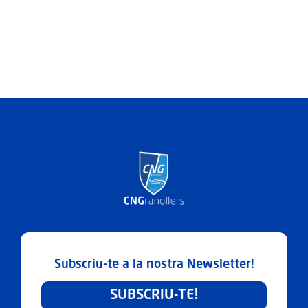
amb
la
Fundació
el
Xiprer
Subscriu-te a la nostra Newsletter!
SUBSCRIU-TE!