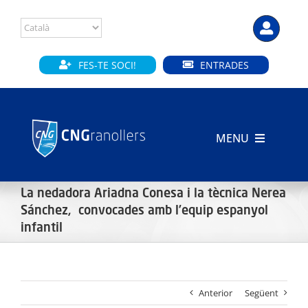
Skip
to
content
FES-TE SOCI!
ENTRADES
MENU
INICI
La nedadora Ariadna Conesa i la tècnica Nerea
Sánchez, convocades amb l’equip espanyol
CLUB
infantil
SECCIONS
INSTAL·LACIONS
Anterior
Següent