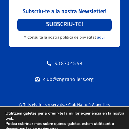
Subscriu-te a la nostra Newsletter!
SUBSCRIU-TE!
* Consulta la nostra política de privacitat
aquí
93 870 45 99
club@cngranollers.org
© Tots els drets reservats. • Club Natació Granollers
Utilitzem galetes per a oferir-te la millor experiència en la nostra
Política de privacitat
Avís Legal
web.
Podeu esbrinar més sobre quines galetes estem utilitzant o
desactivar-les en
parèmetres
.