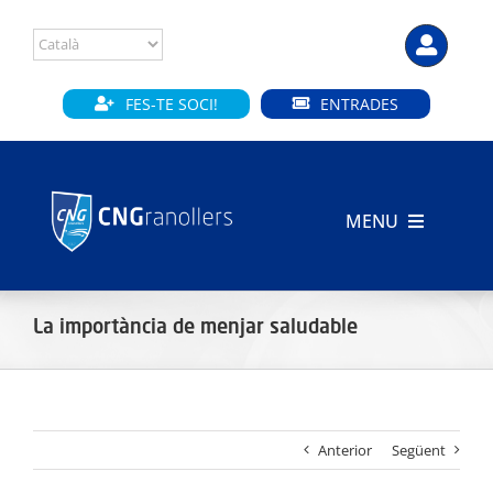
Skip
to
content
FES-TE SOCI!
ENTRADES
MENU
INICI
La importància de menjar saludable
CLUB
SECCIONS
Anterior
Següent
INSTAL·LACIONS