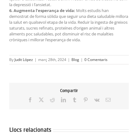
la depressió i l’ansietat.
6. Augmenta l’esperança de vida:
Molts estudis han
demostrat de forma sòlida que seguir una dieta saludable millora
la salut en qualsevol etapa de la vida. Reduir la ingesta de greixos
saturats, sucres refinats, proteïnes d’origen animal i altres
aliments poc saludables, pot disminuir el risc de malalties
cròniques i millorar l’esperança de vida.
By
Judit López
|
març 28th, 2024
|
Blog
|
0 Comentaris
Compartir
Facebook
X
Reddit
LinkedIn
Tumblr
Pinterest
Vk
Email:
Llocs relacionats