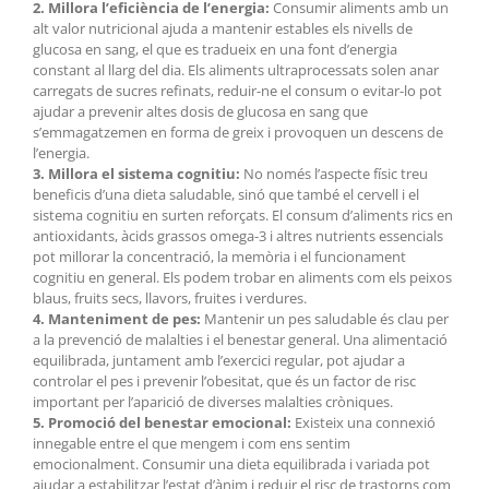
2. Millora l’eficiència de l’energia:
Consumir aliments amb un
alt valor nutricional ajuda a mantenir estables els nivells de
glucosa en sang, el que es tradueix en una font d’energia
constant al llarg del dia. Els aliments ultraprocessats solen anar
carregats de sucres refinats, reduir-ne el consum o evitar-lo pot
ajudar a prevenir altes dosis de glucosa en sang que
s’emmagatzemen en forma de greix i provoquen un descens de
l’energia.
3. Millora el sistema cognitiu:
No només l’aspecte físic treu
beneficis d’una dieta saludable, sinó que també el cervell i el
sistema cognitiu en surten reforçats. El consum d’aliments rics en
antioxidants, àcids grassos omega-3 i altres nutrients essencials
pot millorar la concentració, la memòria i el funcionament
cognitiu en general. Els podem trobar en aliments com els peixos
blaus, fruits secs, llavors, fruites i verdures.
4. Manteniment de pes:
Mantenir un pes saludable és clau per
a la prevenció de malalties i el benestar general. Una alimentació
equilibrada, juntament amb l’exercici regular, pot ajudar a
controlar el pes i prevenir l’obesitat, que és un factor de risc
important per l’aparició de diverses malalties cròniques.
5. Promoció del benestar emocional:
Existeix una connexió
innegable entre el que mengem i com ens sentim
emocionalment. Consumir una dieta equilibrada i variada pot
ajudar a estabilitzar l’estat d’ànim i reduir el risc de trastorns com