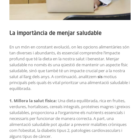
La importància de menjar saludable
En un món en constant evolució, on les opcions alimentàries són
tan diverses i abundants, és essencial comprendre l’impacte
profund que té la dieta en la nostra salut i benestar. Menjar
saludable no només és una qüestió de mantenir un aspecte físic
saludable, sinó que també té un impacte crucial per a la nostra
salut al llarg dels anys. A continuació, analitzem
sis
motius
principals pels quals és vital prioritzar una alimentació saludable i
equilibrada.
1. Millora la salut física:
Una dieta equilibrada, rica en fruites,
verdures, hortalisses, cereals integrals, proteïnes magres i greixos
saludables, proporciona a l’organisme els nutrients essencials i
necessaris per funcionar de manera correcta. A part, una
alimentació saludable pot ajudar a prevenir malalties cròniques
com l’obesitat, la diabetis tipus 2, patologies cardiovasculars i
alguns tipus de càncer.