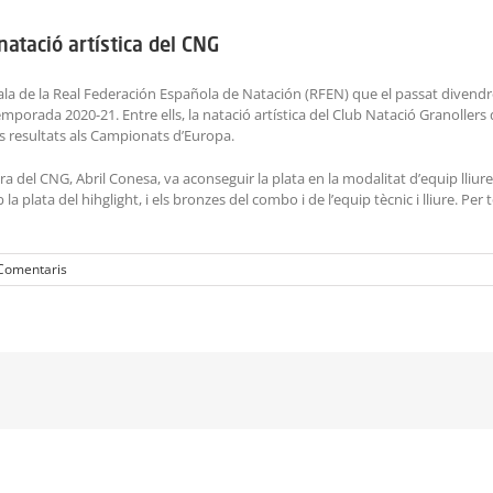
natació artística del CNG
Gala de la Real Federación Española de Natación (RFEN) que el passat divend
temporada 2020-21. Entre ells, la natació artística del Club Natació Granolle
ns resultats als Campionats d’Europa.
a del CNG, Abril Conesa, va aconseguir la plata en la modalitat d’equip lliur
la plata del hihglight, i els bronzes del combo i de l’equip tècnic i lliure. Per
Comentaris