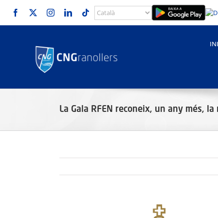
Skip
to
content
IN
La Gala RFEN reconeix, un any més, la 
View
Larger