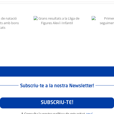
resultats a la Lliga
È
Primer control de
e Figures Aleví i
n
seguiment de la FCG
Infantil
Subscriu-te a la nostra Newsletter!
SUBSCRIU-TE!
* Consulta la nostra política de privacitat
aquí