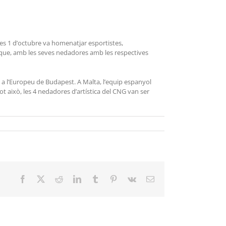
res 1 d’octubre va homenatjar esportistes,
rs que, amb les seves nedadores amb les respectives
e a l’Europeu de Budapest. A Malta, l’equip espanyol
 tot això, les 4 nedadores d’artística del CNG van ser
Facebook
X
Reddit
LinkedIn
Tumblr
Pinterest
Vk
Email: