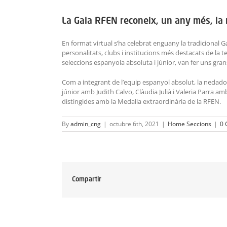
La Gala RFEN reconeix, un any més, la 
En format virtual s’ha celebrat enguany la tradicional 
personalitats, clubs i institucions més destacats de la 
seleccions espanyola absoluta i júnior, van fer uns gra
Com a integrant de l’equip espanyol absolut, la nedador
júnior amb Judith Calvo, Clàudia Julià i Valeria Parra amb 
distingides amb la Medalla extraordinària de la RFEN.
By
admin_cng
|
octubre 6th, 2021
|
Home Seccions
|
0 
Compartir