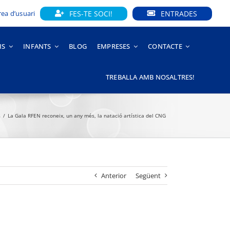
FES-TE SOCI!
ENTRADES
rea d’usuari
IS
INFANTS
BLOG
EMPRESES
CONTACTE
TREBALLA AMB NOSALTRES!
s
La Gala RFEN reconeix, un any més, la natació artística del CNG
Anterior
Següent