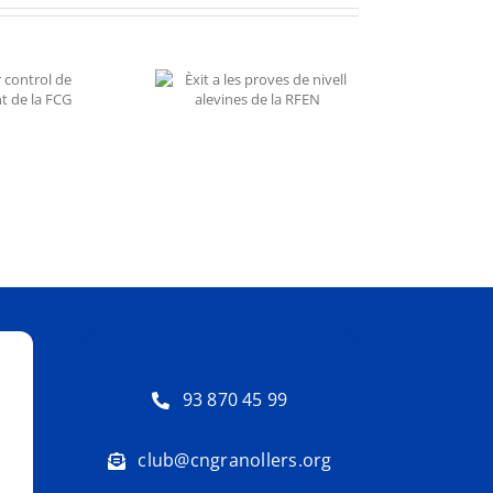
xit a les proves de
ivell alevines de la
RFEN
93 870 45 99
club@cngranollers.org