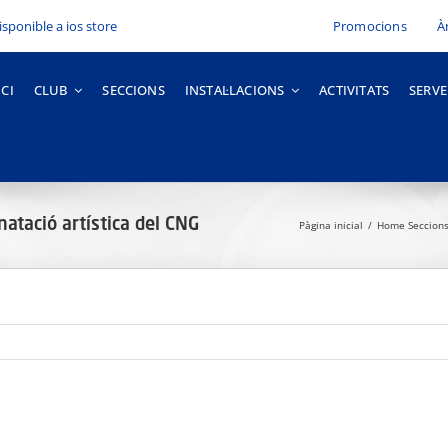
Promocions
À
ICI
CLUB
SECCIONS
INSTAL·LACIONS
ACTIVITATS
SERVE
natació artística del CNG
Pàgina inicial
Home Seccion