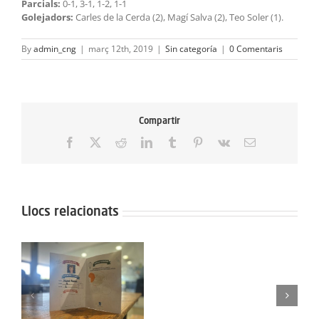
Parcials:
0-1, 3-1, 1-2, 1-1
Golejadors:
Carles de la Cerda (2), Magí Salva (2), Teo Soler (1).
By
admin_cng
|
març 12th, 2019
|
Sin categoría
|
0 Comentaris
Compartir
Facebook
X
Reddit
LinkedIn
Tumblr
Pinterest
Vk
Email:
Llocs relacionats
Protegit:
Campus
Semana
Protegit: Grup Agost:
Santa:
el
Dimarts 2 de
Dilluns
Septembre del 3025