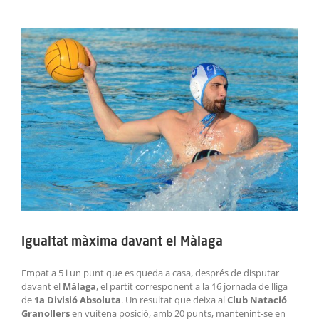
ACTIVITATS
View
Larger
SERVEIS
Image
INFANTS
BLOG
EMPRESES
CONTACTE
TREBALLA AMB NOSALTRES!
Igualtat màxima davant el Màlaga
Empat a 5 i un punt que es queda a casa, després de disputar
davant el
Màlaga
, el partit corresponent a la 16 jornada de lliga
de
1a Divisió Absoluta
. Un resultat que deixa al
Club Natació
Granollers
en vuitena posició, amb 20 punts, mantenint-se en