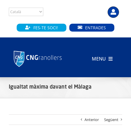
Skip
to
content
FES-TE SOCI!
ENTRADES
MENU
INICI
Igualtat màxima davant el Màlaga
CLUB
SECCIONS
Anterior
Següent
INSTAL·LACIONS