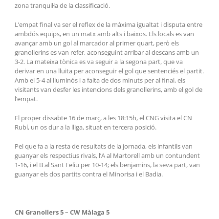
zona tranquil·la de la classificació.
L’empat final va ser el reflex de la màxima igualtat i disputa entre
ambdós equips, en un matx amb alts i baixos. Els locals es van
avançar amb un gol al marcador al primer quart, però els
granollerins es van refer, aconseguint arribar al descans amb un
3-2. La mateixa tònica es va seguir a la segona part, que va
derivar en una lluita per aconseguir el gol que sentenciés el partit.
Amb el 5-4 al lluminós i a falta de dos minuts per al final, els
visitants van desfer les intencions dels granollerins, amb el gol de
l’empat.
El proper dissabte 16 de març, a les 18:15h, el CNG visita el CN
Rubí, un os dur a la lliga, situat en tercera posició.
Pel que fa a la resta de resultats de la jornada, els infantils van
guanyar els respectius rivals, l’A al Martorell amb un contundent
1-16, i el B al Sant Feliu per 10-14; els benjamins, la seva part, van
guanyar els dos partits contra el Minorisa i el Badia.
CN Granollers 5 – CW Màlaga 5