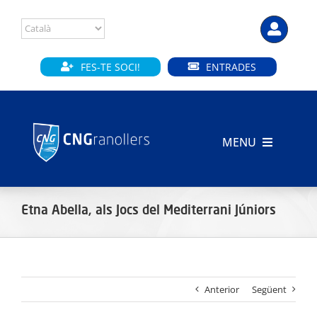
Skip
to
content
FES-TE SOCI!
ENTRADES
MENU
INICI
Etna Abella, als Jocs del Mediterrani Júniors
CLUB
SECCIONS
Anterior
Següent
INSTAL·LACIONS