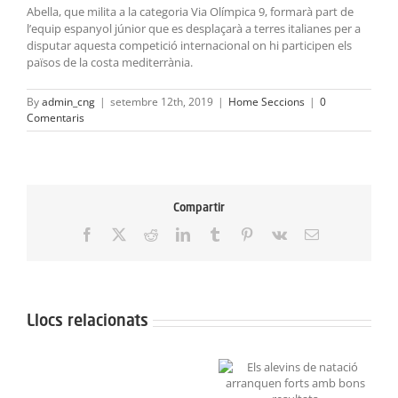
Abella, que milita a la categoria Via Olímpica 9, formarà part de
l’equip espanyol júnior que es desplaçarà a terres italianes per a
disputar aquesta competició internacional on hi participen els
països de la costa mediterrània.
By
admin_cng
|
setembre 12th, 2019
|
Home Seccions
|
0
Comentaris
Compartir
Facebook
X
Reddit
LinkedIn
Tumblr
Pinterest
Vk
Email:
Llocs relacionats
Neix
el
Grans resultats a la
Els alevins de natació
Projecte
Lliga de Figures Aleví i