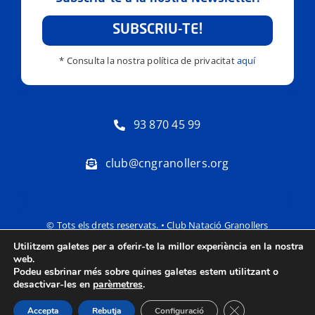
SUBSCRIU-TE!
* Consulta la nostra política de privacitat
aquí
93 870 45 99
club@cngranollers.org
© Tots els drets reservats. • Club Natació Granollers
Utilitzem galetes per a oferir-te la millor experiència en la nostra
Política de privacitat
Avís Legal
web.
Podeu esbrinar més sobre quines galetes estem utilitzant o
desactivar-les en
parèmetres
.
Tanca el bàner de
Accepta
Rebutja
Configuració