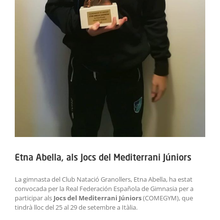
Etna Abella, als Jocs del Mediterrani Júniors
La gimnasta del Club Natació Granollers, Etna Abella, ha estat
convocada per la Real Federación Española de Gimnasia per a
participar als
Jocs del Mediterrani Júniors
(COMEGYM), que
tindrà lloc del 25 al 29 de setembre a Itàlia.