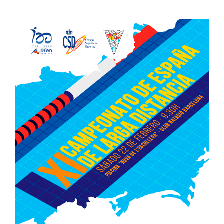
ACTIVITATS
View
Larger
SERVEIS
Image
INFANTS
BLOG
EMPRESES
CONTACTE
TREBALLA AMB NOSALTRES!