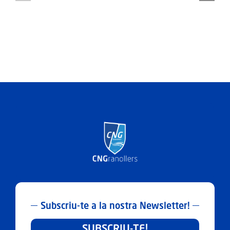
solidaritat
amb
la
Fundació
el
Xiprer
Subscriu-te a la nostra Newsletter!
SUBSCRIU-TE!