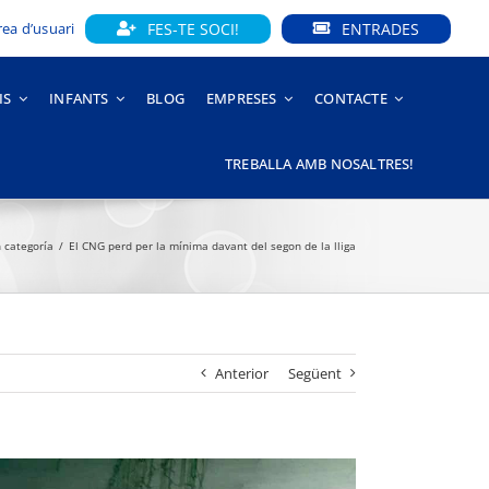
FES-TE SOCI!
ENTRADES
rea d’usuari
IS
INFANTS
BLOG
EMPRESES
CONTACTE
TREBALLA AMB NOSALTRES!
n categoría
El CNG perd per la mínima davant del segon de la lliga
Anterior
Següent