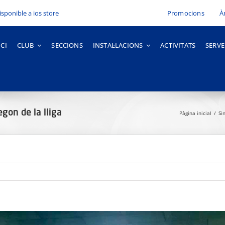
Promocions
À
ICI
CLUB
SECCIONS
INSTAL·LACIONS
ACTIVITATS
SERVE
gon de la lliga
Pàgina inicial
Si