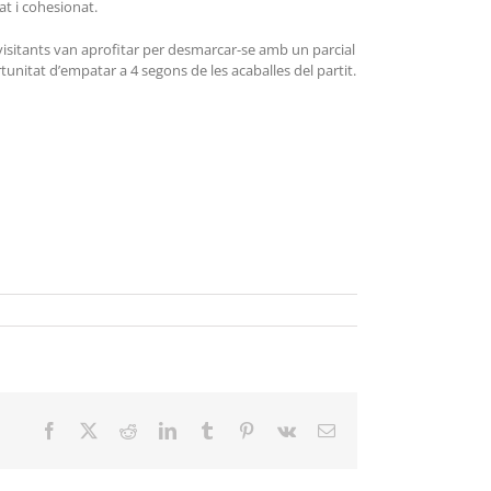
at i cohesionat.
 visitants van aprofitar per desmarcar-se amb un parcial
portunitat d’empatar a 4 segons de les acaballes del partit.
Facebook
X
Reddit
LinkedIn
Tumblr
Pinterest
Vk
Email: