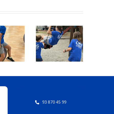
otegit: Grup Agost:
Protegit: Grup 1-2:
jous 21 d’Agost del
Divendres 3 Juliol del
2025
2026
93 870 45 99