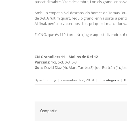
passat dissabte 30 de desembre, i on els granollerins va
Amb un empat a 6 al descans, els homes de Tomas Bruder 
de 0-3. A l’últim quart, l’equip granollerí va sortir a per
Al final, però, no va ser possible, pel que el marcador va
El CNG, que és 11è, tornarà a jugar aquest divendres 6 
CN Granollers 11 – Molins de Rei 12
Parcials:
1-3, 5-3, 0-3, 5-3
Gols:
David Díaz (4), Marc Tarrés (3), Joel Bertrán (1), Jos
By
admin_cng
|
desembre 2nd, 2019
|
Sin categoría
|
0
Compartir