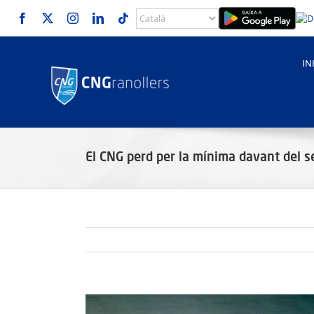
Skip
to
content
IN
El CNG perd per la mínima davant del se
View
Larger