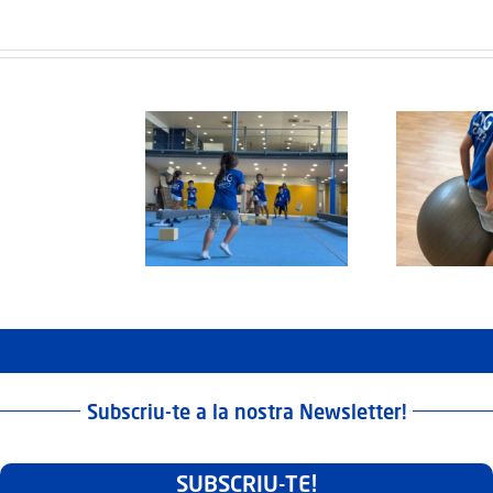
Protegit:
Campus
Semana
tegit: Grup Agost:
Protegit: Grup Agost:
Pr
Santa:
rts 2 de Septembre
Divendres 22 d’Agost
Di
Dilluns
del 3025
del 2025
30
Març
2026
Subscriu-te a la nostra Newsletter!
SUBSCRIU-TE!