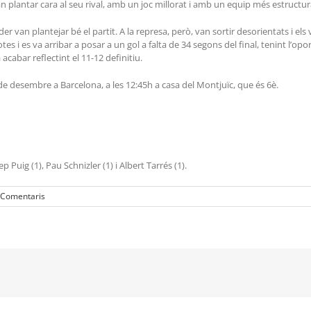
n plantar cara al seu rival, amb un joc millorat i amb un equip més estructur
van plantejar bé el partit. A la represa, però, van sortir desorientats i els
 totes i es va arribar a posar a un gol a falta de 34 segons del final, tenint l’o
 acabar reflectint el 11-12 definitiu.
de desembre a Barcelona, a les 12:45h a casa del Montjuïc, que és 6è.
ep Puig (1), Pau Schnizler (1) i Albert Tarrés (1).
 Comentaris