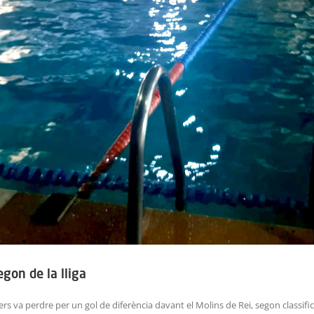
gon de la lliga
s va perdre per un gol de diferència davant el Molins de Rei, segon classificat