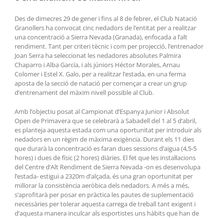
Des de dimecres 29 de gener i fins al 8 de febrer, el Club Natació
Granollers ha convocat cinc nedadors de l’entitat per a realitzar
una concentració a Sierra Nevada (Granada), enfocada a l’alt
rendiment. Tant per criteri tècnic i com per projecció, l’entrenador
Joan Serra ha seleccionat les nedadores absolutes Palmira
Chaparro i Alba García, i als júniors Héctor Morales, Arnau
Colomer i Estel X. Galo, per a realitzar l’estada, en una ferma
aposta de la secció de natació per començar a crear un grup
d’entrenament del màxim nivell possible al Club.
Amb l’objectiu posat al Campionat d’Espanya Junior i Absolut
Open de Primavera que se celebrarà a Sabadell del 1 al 5 d’abril,
es planteja aquesta estada com una oportunitat per introduir als
nedadors en un règim de màxima exigència. Durant els 11 dies
que durarà la concentració es faran dues sessions d’aigua (4,5-5
hores) i dues de físic (2 hores) diàries. El fet que les instal·lacions
del Centre d’Alt Rendiment de Sierra Nevada -on es desenvolupa
l’estada- estigui a 2320m d’alçada, és una gran oportunitat per
millorar la consistència aeròbica dels nedadors. A més a més,
s’aprofitarà per posar en pràctica les pautes de suplementació
necessàries per tolerar aquesta carrega de treball tant exigent i
d’aquesta manera inculcar als esportistes uns hàbits que han de