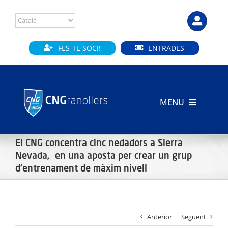
Skip
to
content
FES-TE SOCI!
ENTRADES
MENU
INICI
El CNG concentra cinc nedadors a Sierra
Nevada, en una aposta per crear un grup
CLUB
d’entrenament de màxim nivell
SECCIONS
INSTAL·LACIONS
Anterior
Següent