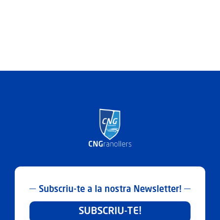
amb
la
Fundació
el
Xiprer
Subscriu-te a la nostra Newsletter!
SUBSCRIU-TE!