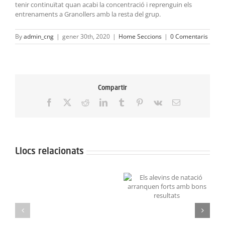
tenir continuïtat quan acabi la concentració i reprenguin els
entrenaments a Granollers amb la resta del grup.
By
admin_cng
|
gener 30th, 2020
|
Home Seccions
|
0 Comentaris
Compartir
Facebook
X
Reddit
LinkedIn
Tumblr
Pinterest
Vk
Email:
Llocs relacionats
Neix
el
Grans resultats a la
Els alevins de natació
Projecte
Lliga de Figures Aleví i
arranquen forts amb
Aquarel·la
Infantil
bons resultats
en
solidaritat