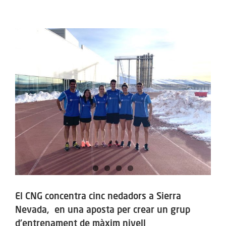
ACTIVITATS
View
SERVEIS
Larger
Image
INFANTS
BLOG
EMPRESES
CONTACTE
TREBALLA AMB NOSALTRES!
El CNG concentra cinc nedadors a Sierra
Nevada, en una aposta per crear un grup
d’entrenament de màxim nivell