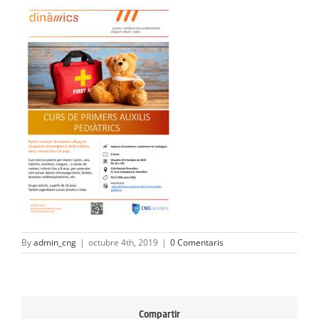
ACTIVITATS
SERVEIS
INFANTS
BLOG
EMPRESES
CONTACTE
TREBALLA AMB NOSALTRES!
By
admin_cng
|
octubre 4th, 2019
|
0 Comentaris
Compartir