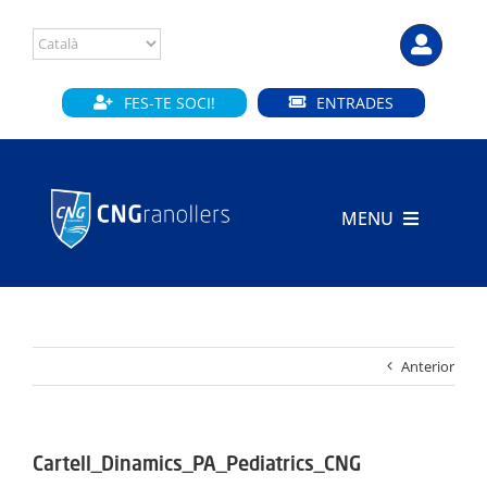
Skip
to
content
FES-TE SOCI!
ENTRADES
MENU
INICI
CLUB
Anterior
SECCIONS
INSTAL·LACIONS
Cartell_Dinamics_PA_Pediatrics_CNG