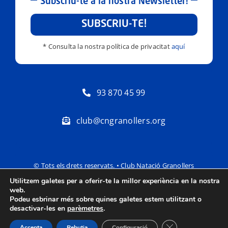
Subscriu-te a la nostra Newsletter!
SUBSCRIU-TE!
* Consulta la nostra política de privacitat
aquí
93 870 45 99
club@cngranollers.org
© Tots els drets reservats. • Club Natació Granollers
Utilitzem galetes per a oferir-te la millor experiència en la nostra
Política de privacitat
Avís Legal
web.
Podeu esbrinar més sobre quines galetes estem utilitzant o
desactivar-les en
parèmetres
.
Tanca el bàner de
Accepta
Rebutja
Configuració