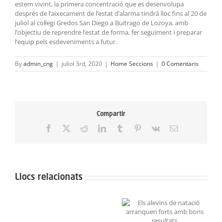
estem vivint, la primera concentració que es desenvolupa
després de l’aixecament de l’estat d’alarma tindrà lloc fins al 20 de
juliol al col·legi Gredos San Diego a Buitrago de Lozoya, amb
l’objectiu de reprendre l’estat de forma, fer seguiment i preparar
l’equip pels esdeveniments a futur.
By
admin_cng
|
juliol 3rd, 2020
|
Home Seccions
|
0 Comentaris
Compartir
Facebook
X
Reddit
LinkedIn
Tumblr
Pinterest
Vk
Email:
Llocs relacionats
Neix
el
Grans resultats a la
Els alevins de natació
Projecte
Lliga de Figures Aleví i