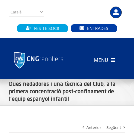
Skip
to
content
FES-TE SOCI!
ENTRADES
MENU
INICI
Dues nedadores i una tècnica del Club, a la
primera concentració post-confinament de
CLUB
l’equip espanyol infantil
SECCIONS
INSTAL·LACIONS
Anterior
Següent