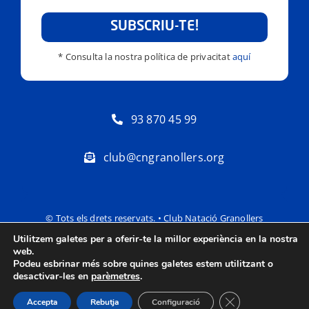
SUBSCRIU-TE!
* Consulta la nostra política de privacitat
aquí
93 870 45 99
club@cngranollers.org
© Tots els drets reservats. • Club Natació Granollers
Utilitzem galetes per a oferir-te la millor experiència en la nostra
Política de privacitat
Avís Legal
web.
Podeu esbrinar més sobre quines galetes estem utilitzant o
desactivar-les en
parèmetres
.
Tanca el bàner de
Accepta
Rebutja
Configuració