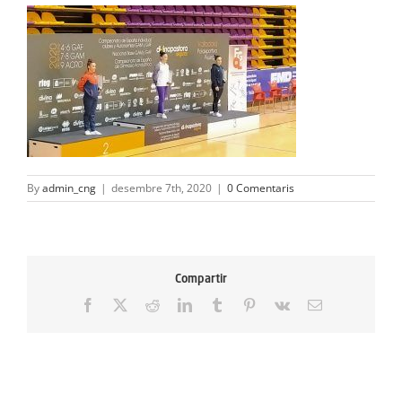
ACTIVITATS
SERVEIS
INFANTS
BLOG
By
admin_cng
|
desembre 7th, 2020
|
0 Comentaris
EMPRESES
CONTACTE
Compartir
TREBALLA AMB NOSALTRES!
Facebook
X
Reddit
LinkedIn
Tumblr
Pinterest
Vk
Email: