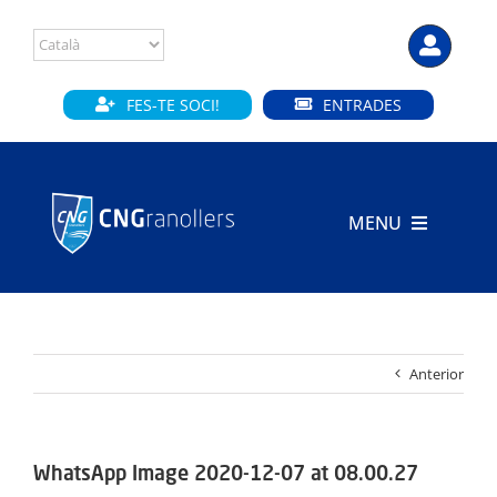
Skip
to
content
FES-TE SOCI!
ENTRADES
MENU
INICI
CLUB
Anterior
SECCIONS
INSTAL·LACIONS
WhatsApp Image 2020-12-07 at 08.00.27