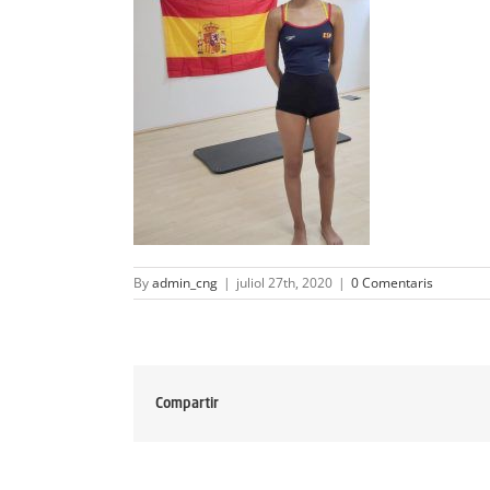
By
admin_cng
|
juliol 27th, 2020
|
0 Comentaris
Compartir