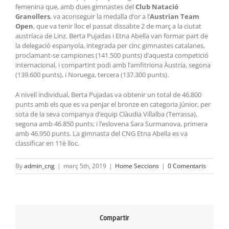
femenina que, amb dues gimnastes del
Club Natació
Granollers
, va aconseguir la medalla d’or a l’
Austrian Team
Open
, que va tenir lloc el passat dissabte 2 de març a la ciutat
austríaca de Linz. Berta Pujadas i Etna Abella van formar part de
la delegació espanyola, integrada per cinc gimnastes catalanes,
proclamant-se campiones (141.500 punts) d’aquesta competició
internacional, i compartint podi amb l’amfitriona Àustria, segona
(139.600 punts), i Noruega, tercera (137.300 punts).
A nivell individual, Berta Pujadas va obtenir un total de 46.800
punts amb els que es va penjar el bronze en categoria júnior, per
sota de la seva companya d’equip Clàudia Villalba (Terrassa),
segona amb 46.850 punts; i l’eslovena Sara Surmanova, primera
amb 46.950 punts. La gimnasta del CNG Etna Abella es va
classificar en 11è lloc.
By
admin_cng
|
març 5th, 2019
|
Home Seccions
|
0 Comentaris
Compartir