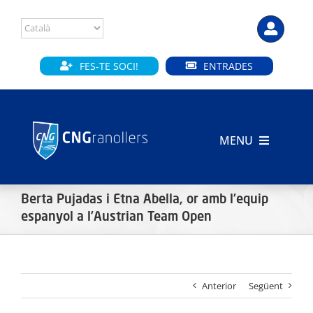
Skip
to
content
FES-TE SOCI!
ENTRADES
MENU
INICI
Berta Pujadas i Etna Abella, or amb l’equip
CLUB
espanyol a l’Austrian Team Open
SECCIONS
Anterior
Següent
INSTAL·LACIONS