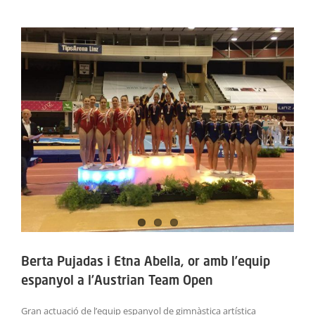
ACTIVITATS
View
Larger
SERVEIS
Image
INFANTS
BLOG
EMPRESES
CONTACTE
TREBALLA AMB NOSALTRES!
Berta Pujadas i Etna Abella, or amb l’equip
espanyol a l’Austrian Team Open
Gran actuació de l’equip espanyol de gimnàstica artística