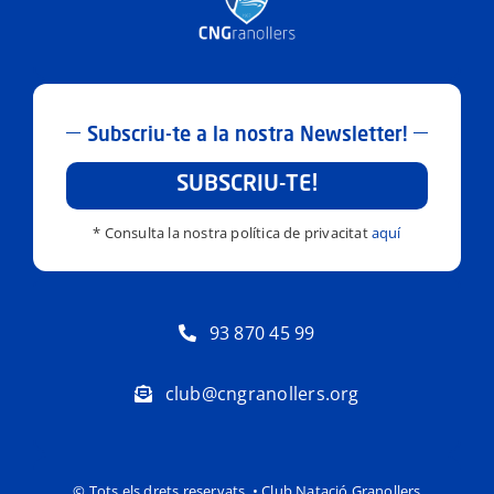
Subscriu-te a la nostra Newsletter!
SUBSCRIU-TE!
* Consulta la nostra política de privacitat
aquí
93 870 45 99
club@cngranollers.org
© Tots els drets reservats. • Club Natació Granollers