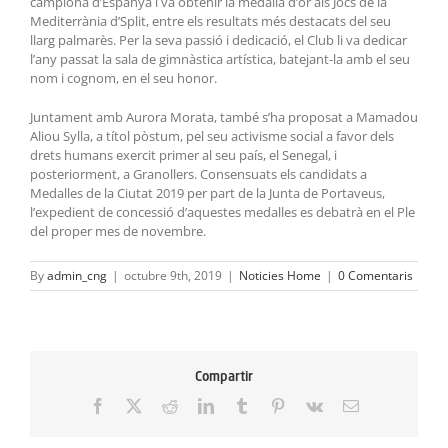
campiona d’Espanya i va obtenir la medalla d’or als Jocs de la
Mediterrània d’Split, entre els resultats més destacats del seu
llarg palmarès. Per la seva passió i dedicació, el Club li va dedicar
l’any passat la sala de gimnàstica artística, batejant-la amb el seu
nom i cognom, en el seu honor.
Juntament amb Aurora Morata, també s’ha proposat a Mamadou
Aliou Sylla, a títol pòstum, pel seu activisme social a favor dels
drets humans exercit primer al seu país, el Senegal, i
posteriorment, a Granollers. Consensuats els candidats a
Medalles de la Ciutat 2019 per part de la Junta de Portaveus,
l’expedient de concessió d’aquestes medalles es debatrà en el Ple
del proper mes de novembre.
By
admin_cng
|
octubre 9th, 2019
|
Noticies Home
|
0 Comentaris
Compartir
Facebook
X
Reddit
LinkedIn
Tumblr
Pinterest
Vk
Email: