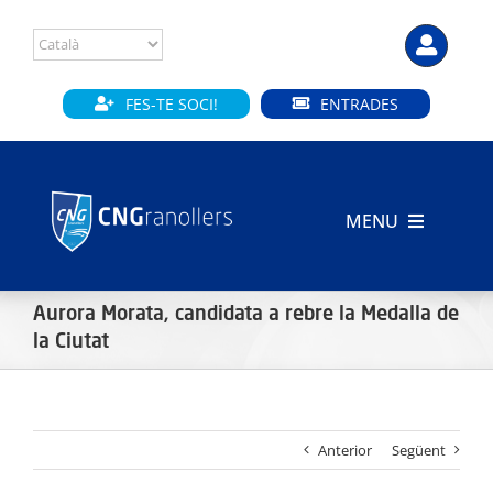
Skip
to
content
FES-TE SOCI!
ENTRADES
MENU
INICI
Aurora Morata, candidata a rebre la Medalla de
CLUB
la Ciutat
SECCIONS
Anterior
Següent
INSTAL·LACIONS