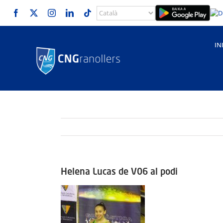
Skip
to
content
IN
Helena Lucas de V06 al podi