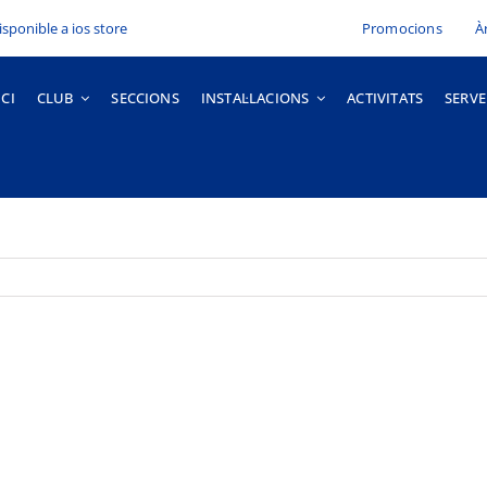
Promocions
À
ICI
CLUB
SECCIONS
INSTAL·LACIONS
ACTIVITATS
SERVE