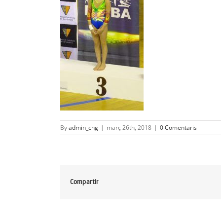
By
admin_cng
|
març 26th, 2018
|
0 Comentaris
Compartir