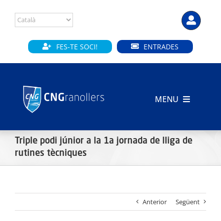
Skip
to
content
FES-TE SOCI!
ENTRADES
MENU
INICI
Triple podi júnior a la 1a jornada de lliga de
CLUB
rutines tècniques
SECCIONS
Anterior
Següent
INSTAL·LACIONS