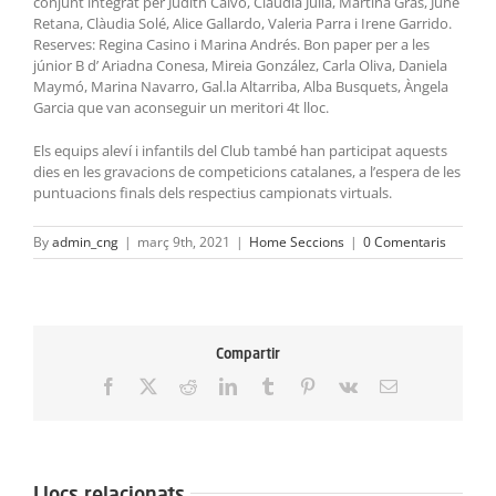
conjunt integrat per Judith Calvo, Claudia Julià, Martina Gras, June
Retana, Clàudia Solé, Alice Gallardo, Valeria Parra i Irene Garrido.
Reserves: Regina Casino i Marina Andrés. Bon paper per a les
júnior B d’ Ariadna Conesa, Mireia González, Carla Oliva, Daniela
Maymó, Marina Navarro, Gal.la Altarriba, Alba Busquets, Àngela
Garcia que van aconseguir un meritori 4t lloc.
Els equips aleví i infantils del Club també han participat aquests
dies en les gravacions de competicions catalanes, a l’espera de les
puntuacions finals dels respectius campionats virtuals.
By
admin_cng
|
març 9th, 2021
|
Home Seccions
|
0 Comentaris
Compartir
Facebook
X
Reddit
LinkedIn
Tumblr
Pinterest
Vk
Email:
Llocs relacionats