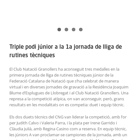
Triple podi júnior a la 1a jornada de lliga de
rutines tècniques
El Club Natació Granollers ha aconseguit tres medalles en la
primera jornada de lliga de rutines tècniques júnior de la
Federació Catalana de Natació que s’ha celebrat de manera
virtual i en diverses jornades de gravació a la Residència Joaquim
Blume d’Esplugues de Llobregat i al Club Natació Granollers. Una
represa a la competició atípica, on van aconseguir, però, grans
resultats en les modalitats on es competia: duet i equip tècnic.
Els dos duets tècnics del CNG van liderar la competició, amb l’or
per Judith Calvo i Valeria Parra, i la plata per Irene Garrido i
Clàudia Julià, amb Regina Casino com a reserva. En equip tècnic,
les júniors A van proclamar-se campiones de la jornada, amb un