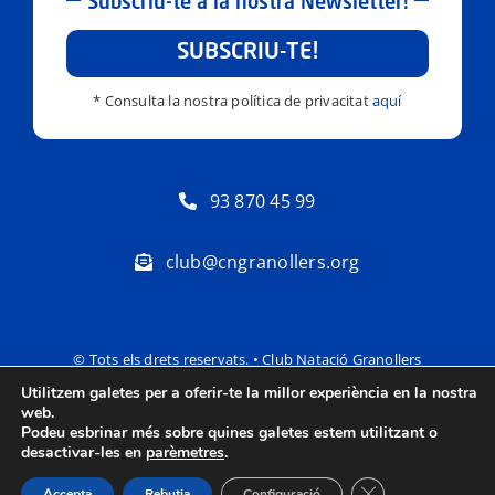
Subscriu-te a la nostra Newsletter!
SUBSCRIU-TE!
* Consulta la nostra política de privacitat
aquí
93 870 45 99
club@cngranollers.org
© Tots els drets reservats. • Club Natació Granollers
Utilitzem galetes per a oferir-te la millor experiència en la nostra
Política de privacitat
Avís Legal
web.
Podeu esbrinar més sobre quines galetes estem utilitzant o
desactivar-les en
parèmetres
.
Tanca el bàner de
Accepta
Rebutja
Configuració