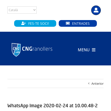
Skip
to
content
FES-TE SOCI!
ENTRADES
MENU
INICI
CLUB
Anterior
SECCIONS
INSTAL·LACIONS
WhatsApp Image 2020-02-24 at 10.00.48-2