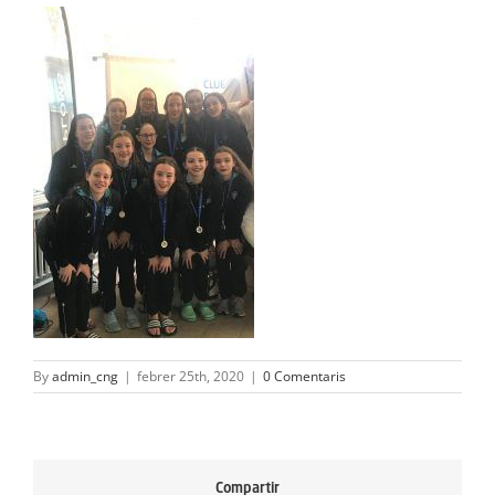
ACTIVITATS
SERVEIS
INFANTS
BLOG
EMPRESES
CONTACTE
TREBALLA AMB NOSALTRES!
By
admin_cng
|
febrer 25th, 2020
|
0 Comentaris
Compartir