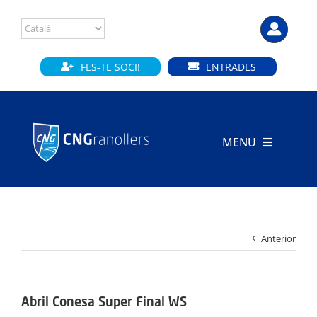
Skip
to
content
FES-TE SOCI!
ENTRADES
MENU
INICI
CLUB
Anterior
SECCIONS
INSTAL·LACIONS
Abril Conesa Super Final WS