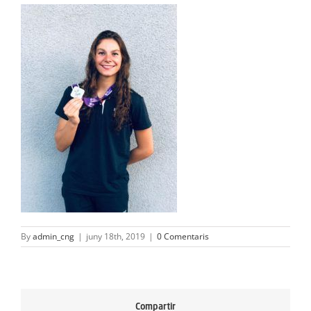
ACTIVITATS
SERVEIS
INFANTS
BLOG
EMPRESES
CONTACTE
TREBALLA AMB NOSALTRES!
By
admin_cng
|
juny 18th, 2019
|
0 Comentaris
Compartir