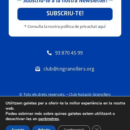
Subscriu-te a la nostra Newsletter!
SUBSCRIU-TE!
* Consulta la nostra política de privacitat
aquí
93 870 45 99
club@cngranollers.org
© Tots els drets reservats. • Club Natació Granollers
Utilitzem galetes per a oferir-te la millor experiència en la nostra
Política de privacitat
Avís Legal
web.
Podeu esbrinar més sobre quines galetes estem utilitzant o
desactivar-les en
parèmetres
.
Tanca el bàner de
Accepta
Rebutja
Configuració