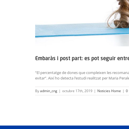
Embaràs i post part: es pot seguir ent
“El percentatge de dones que compleixen les recomanacio
evitar”. Així ho detecta l’estudi realitzat per Maria Peral
By
admin_cng
|
octubre 17th, 2019
|
Noticies Home
|
0