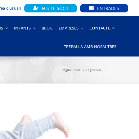
FES-TE SOCI!
ENTRADES
rea d’usuari
IS
INFANTS
BLOG
EMPRESES
CONTACTE
TREBALLA AMB NOSALTRES!
Pàgina inicial
Tag:
servei