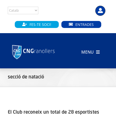
Skip
to
content
FES-TE SOCI!
ENTRADES
MENU
INICI
secció de natació
CLUB
SECCIONS
INSTAL·LACIONS
El Club reconeix un total de 28 esportistes