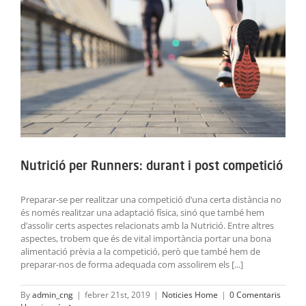
ACTIVITATS
SERVEIS
INFANTS
BLOG
EMPRESES
Nutrició per Runners: durant i post competició
CONTACTE
Preparar-se per realitzar una competició d’una certa distància no
és només realitzar una adaptació física, sinó que també hem
TREBALLA AMB NOSALTRES!
d’assolir certs aspectes relacionats amb la Nutrició. Entre altres
aspectes, trobem que és de vital importància portar una bona
alimentació prèvia a la competició, però que també hem de
preparar-nos de forma adequada com assolirem els [...]
By
admin_cng
|
febrer 21st, 2019
|
Noticies Home
|
0 Comentaris