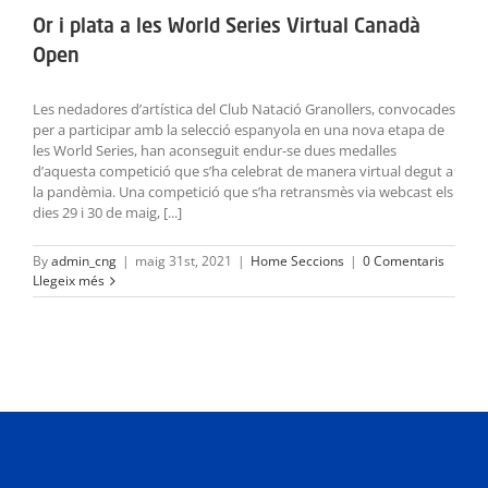
Or i plata a les World Series Virtual Canadà
Open
Les nedadores d’artística del Club Natació Granollers, convocades
per a participar amb la selecció espanyola en una nova etapa de
les World Series, han aconseguit endur-se dues medalles
d’aquesta competició que s’ha celebrat de manera virtual degut a
la pandèmia. Una competició que s’ha retransmès via webcast els
dies 29 i 30 de maig, [...]
By
admin_cng
|
maig 31st, 2021
|
Home Seccions
|
0 Comentaris
Llegeix més