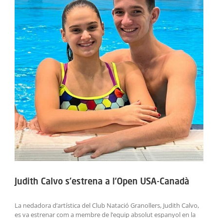
ACTIVITATS
SERVEIS
INFANTS
BLOG
EMPRESES
CONTACTE
TREBALLA AMB NOSALTRES!
Judith Calvo s’estrena a l’Open USA-Canadà
La nedadora d’artística del Club Natació Granollers, Judith Calvo,
es va estrenar com a membre de l’equip absolut espanyol en la