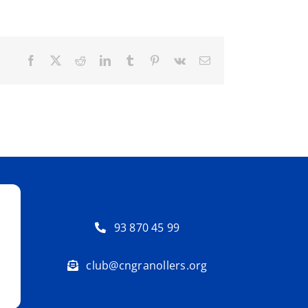
Facebook
X
Reddit
LinkedIn
Tumblr
Pinterest
Vk
Email:
93 870 45 99
club@cngranollers.org