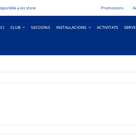
Promocions
À
ICI
CLUB
SECCIONS
INSTAL·LACIONS
ACTIVITATS
SERVE