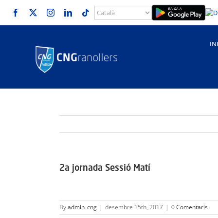
Skip
to
content
IN
2a jornada Sessió Matí
By
admin_cng
|
desembre 15th, 2017
|
0 Comentaris