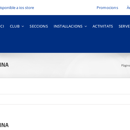
Promocions
À
ICI
CLUB
SECCIONS
INSTAL·LACIONS
ACTIVITATS
SERVE
VINA
Pàgina
VINA