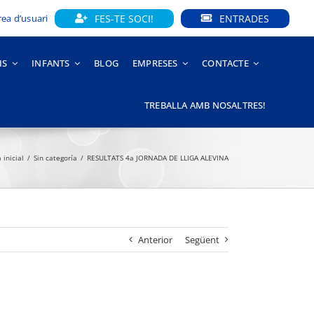
FES-TE SOCI!
ENTRADES
rea d’usuari
IS
INFANTS
BLOG
EMPRESES
CONTACTE
TREBALLA AMB NOSALTRES!
 inicial
Sin categoría
RESULTATS 4a JORNADA DE LLIGA ALEVINA
Anterior
Següent