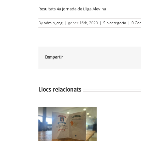
Resultats 4a Jornada de Lliga Alevina
By
admin_cng
|
gener 16th, 2020
|
Sin categoría
|
0 Co
Compartir
Llocs relacionats
egit: Grup 1-2:
Pro
dres 3 Juliol del
Dima