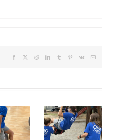
Facebook
X
Reddit
LinkedIn
Tumblr
Pinterest
Vk
Email:
otegit: Grup Agost:
Protegit: Grup 1-2:
jous 21 d’Agost del
Divendres 3 Juliol del