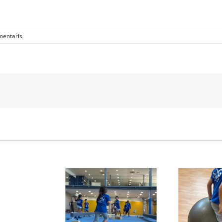
mentaris
Protegit:
Campus
Semana
tegit: Grup Agost:
Protegit: Grup Agost:
Pr
Santa:
rts 2 de Septembre
Divendres 22 d’Agost
Di
Dilluns