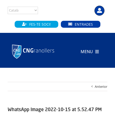
Skip
to
content
FES-TE SOCI!
ENTRADES
MENU
INICI
CLUB
Anterior
SECCIONS
INSTAL·LACIONS
WhatsApp Image 2022-10-15 at 5.52.47 PM