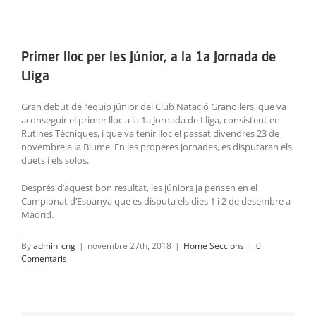
ACTIVITATS
View
Larger
SERVEIS
Primer lloc per les Júnior, a la 1a Jornada de
Image
Lliga
INFANTS
Gran debut de l’equip júnior del Club Natació Granollers, que va
BLOG
aconseguir el primer lloc a la 1a Jornada de Lliga, consistent en
Rutines Tècniques, i que va tenir lloc el passat divendres 23 de
novembre a la Blume. En les properes jornades, es disputaran els
EMPRESES
duets i els solos.
Després d’aquest bon resultat, les júniors ja pensen en el
CONTACTE
Campionat d’Espanya que es disputa els dies 1 i 2 de desembre a
Madrid.
TREBALLA AMB NOSALTRES!
By
admin_cng
|
novembre 27th, 2018
|
Home Seccions
|
0
Comentaris