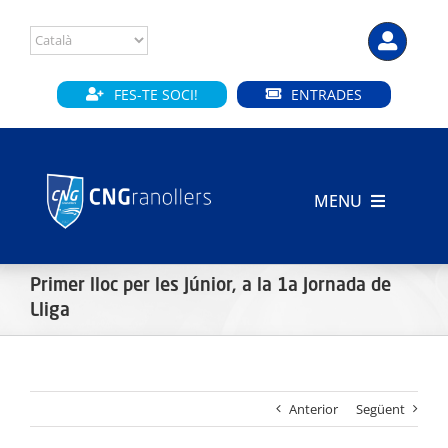
Skip
to
content
FES-TE SOCI!
ENTRADES
MENU
INICI
Primer lloc per les Júnior, a la 1a Jornada de
CLUB
Lliga
SECCIONS
Anterior
Següent
INSTAL·LACIONS