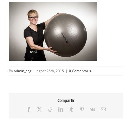
ACTIVITATS
SERVEIS
INFANTS
BLOG
EMPRESES
By
admin_cng
|
agost 26th, 2015
|
0 Comentaris
CONTACTE
TREBALLA AMB NOSALTRES!
Compartir
Facebook
X
Reddit
LinkedIn
Tumblr
Pinterest
Vk
Email: