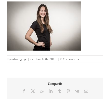
ACTIVITATS
SERVEIS
INFANTS
BLOG
EMPRESES
By
admin_cng
|
octubre 16th, 2015
|
0 Comentaris
CONTACTE
TREBALLA AMB NOSALTRES!
Compartir
Facebook
X
Reddit
LinkedIn
Tumblr
Pinterest
Vk
Email: