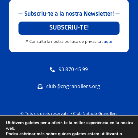
Subscriu-te a la nostra Newsletter!
SUBSCRIU-TE!
* Consulta la nostra política de privacitat
aquí
93 870 45 99
club@cngranollers.org
© Tots els drets reservats. • Club Natació Granollers
Utilitzem galetes per a oferir-te la millor experiència en la nostra
Política de privacitat
Avís Legal
web.
Podeu esbrinar més sobre quines galetes estem utilitzant o