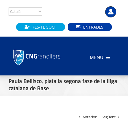
Skip
to
content
FES-TE SOCI!
ENTRADES
MENU
INICI
Paula Bellisco, plata la segona fase de la lliga
CLUB
catalana de Base
SECCIONS
Anterior
Següent
INSTAL·LACIONS