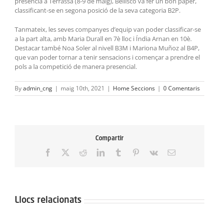
presència a Terrassa (8-9 de maig), Bellisco va fer un bon paper,
classificant-se en segona posició de la seva categoria B2P.
Tanmateix, les seves companyes d’equip van poder classificar-se
a la part alta, amb Maria Durall en 7è lloc i Índia Arnan en 10è.
Destacar també Noa Soler al nivell B3M i Mariona Muñoz al B4P,
que van poder tornar a tenir sensacions i començar a prendre el
pols a la competició de manera presencial.
By
admin_cng
|
maig 10th, 2021
|
Home Seccions
|
0 Comentaris
Compartir
Facebook
X
Reddit
LinkedIn
Tumblr
Pinterest
Vk
Email:
Llocs relacionats