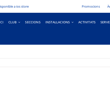
Promocions
À
ICI
CLUB
SECCIONS
INSTAL·LACIONS
ACTIVITATS
SERVE