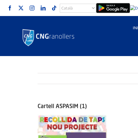
Skip
to
content
IN
Cartell ASPASIM (1)