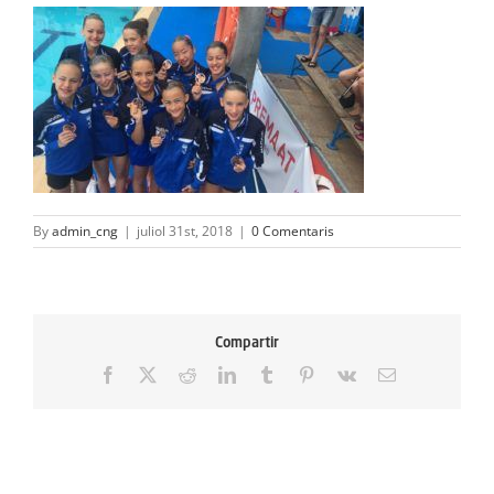
ACTIVITATS
SERVEIS
INFANTS
BLOG
By
admin_cng
|
juliol 31st, 2018
|
0 Comentaris
EMPRESES
CONTACTE
Compartir
TREBALLA AMB NOSALTRES!
Facebook
X
Reddit
LinkedIn
Tumblr
Pinterest
Vk
Email: