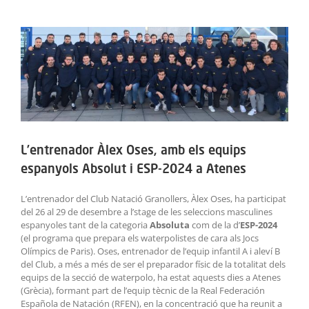
ACTIVITATS
View
Larger
SERVEIS
Image
INFANTS
BLOG
L’entrenador Àlex Oses, amb els equips
EMPRESES
espanyols Absolut i ESP-2024 a Atenes
CONTACTE
L’entrenador del Club Natació Granollers, Àlex Oses, ha participat
del 26 al 29 de desembre a l’stage de les seleccions masculines
TREBALLA AMB NOSALTRES!
espanyoles tant de la categoria
Absoluta
com de la d’
ESP-2024
(el programa que prepara els waterpolistes de cara als Jocs
Olímpics de Paris). Oses, entrenador de l’equip infantil A i aleví B
del Club, a més a més de ser el preparador físic de la totalitat dels
equips de la secció de waterpolo, ha estat aquests dies a Atenes
(Grècia), formant part de l’equip tècnic de la Real Federación
Española de Natación (RFEN), en la concentració que ha reunit a