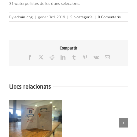
31 waterpolistes de les dues seleccions.
By
admin_cng
|
gener 3rd, 2019
|
Sin categoría
|
0 Comentaris
Compartir
Facebook
X
Reddit
LinkedIn
Tumblr
Pinterest
Vk
Email:
Llocs relacionats
Protegit:
Campus
Semana
Protegit: Grup Agost:
Santa:
el
Dimarts 2 de
Dilluns
Septembre del 3025