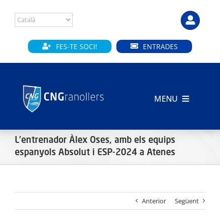
Skip
to
content
FES-TE SOCI!
ENTRADES
MENU
INICI
L’entrenador Àlex Oses, amb els equips
CLUB
espanyols Absolut i ESP-2024 a Atenes
SECCIONS
Anterior
Següent
INSTAL·LACIONS