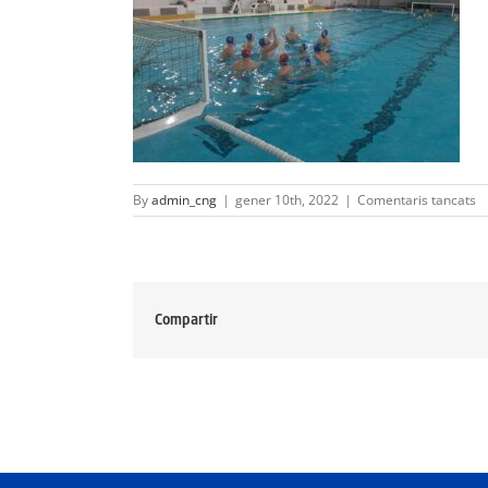
a
By
admin_cng
|
gener 10th, 2022
|
Comentaris tancats
W
I
2
01
0
at
Compartir
11
3