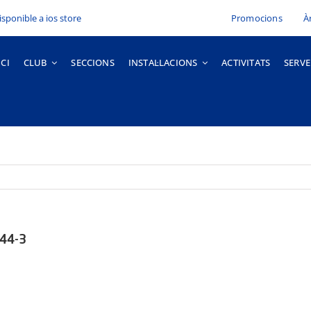
Promocions
À
ICI
CLUB
SECCIONS
INSTAL·LACIONS
ACTIVITATS
SERVE
.44-3