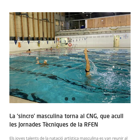
ACTIVITATS
View
Larger
SERVEIS
Image
INFANTS
BLOG
EMPRESES
CONTACTE
TREBALLA AMB NOSALTRES!
La ‘sincro’ masculina torna al CNG, que acull
les Jornades Tècniques de la RFEN
Els joves talents de la natació artística masculina es van reunir al