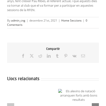
anys, fent créixer Pau Ribes, el referent actual, i que aquests dies
va tornar al club que el va formar per a participar en aquestes
sessions de la RFEN.
By
admin_cng
|
desembre 21st, 2021
|
Home Seccions
|
0
Comentaris
Compartir
Facebook
X
Reddit
LinkedIn
Tumblr
Pinterest
Vk
Email:
Llocs relacionats
Neix
el
Grans resultats a la
Els alevins de natació
Projecte
Lliga de Figures Aleví i
arranquen forts amb
Aquarel·la
Infantil
bons resultats