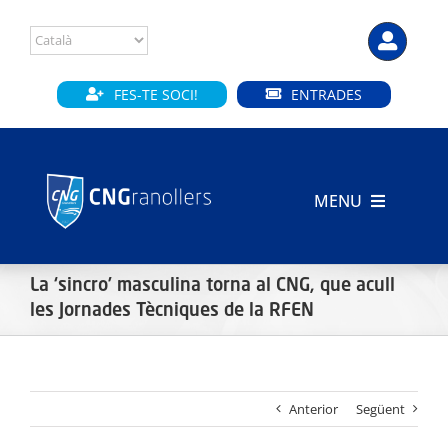
Skip
to
content
FES-TE SOCI!
ENTRADES
MENU
INICI
La ‘sincro’ masculina torna al CNG, que acull
CLUB
les Jornades Tècniques de la RFEN
SECCIONS
Anterior
Següent
INSTAL·LACIONS