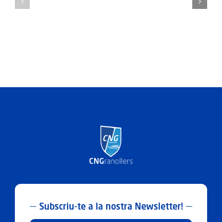
en
solidaritat
amb
la
Fundació
el
Xiprer
Subscriu-te a la nostra Newsletter!