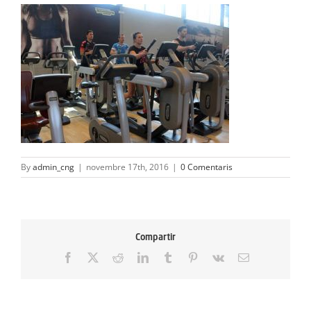
ACTIVITATS
SERVEIS
INFANTS
BLOG
EMPRESES
By
admin_cng
|
novembre 17th, 2016
|
0 Comentaris
CONTACTE
TREBALLA AMB NOSALTRES!
Compartir
Facebook
X
Reddit
LinkedIn
Tumblr
Pinterest
Vk
Email: