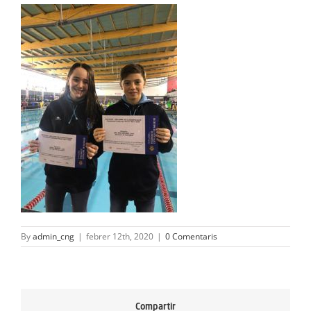
ACTIVITATS
SERVEIS
INFANTS
BLOG
EMPRESES
CONTACTE
TREBALLA AMB NOSALTRES!
By
admin_cng
|
febrer 12th, 2020
|
0 Comentaris
Compartir