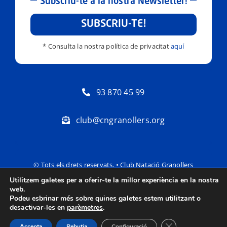
Subscriu-te a la nostra Newsletter!
SUBSCRIU-TE!
* Consulta la nostra política de privacitat
aquí
93 870 45 99
club@cngranollers.org
© Tots els drets reservats. • Club Natació Granollers
Utilitzem galetes per a oferir-te la millor experiència en la nostra
Política de privacitat
Avís Legal
web.
Podeu esbrinar més sobre quines galetes estem utilitzant o
desactivar-les en
parèmetres
.
Tanca el bàner de
Accepta
Rebutja
Configuració