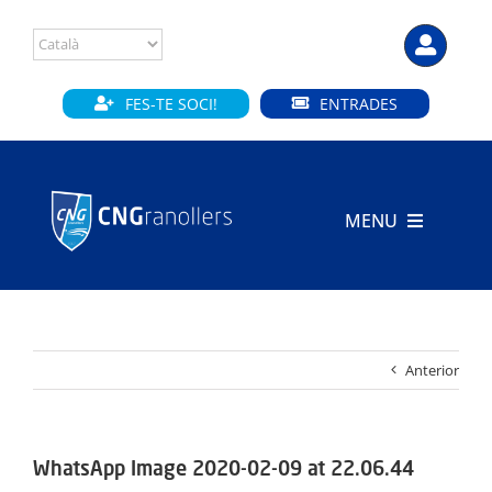
Skip
to
content
FES-TE SOCI!
ENTRADES
MENU
INICI
CLUB
Anterior
SECCIONS
INSTAL·LACIONS
WhatsApp Image 2020-02-09 at 22.06.44