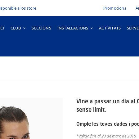
Promocions
À
ICI
CLUB
SECCIONS
INSTAL·LACIONS
ACTIVITATS
SERVE
Vine a passar un dia al C
sense límit.
Omple les teves dades i podr
*Vàlida fins al 23 de març de 2016