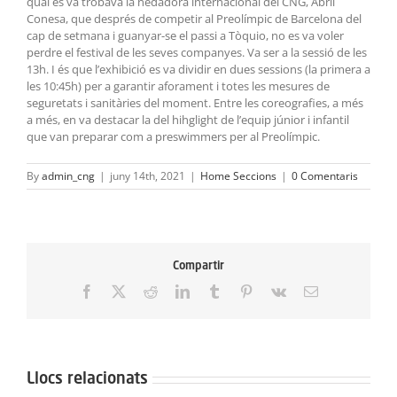
qual es va trobava la nedadora internacional del CNG, Abril
Conesa, que després de competir al Preolímpic de Barcelona del
cap de setmana i guanyar-se el passi a Tòquio, no es va voler
perdre el festival de les seves companyes. Va ser a la sessió de les
13h. I és que l’exhibició es va dividir en dues sessions (la primera a
les 10:45h) per a garantir aforament i totes les mesures de
seguretats i sanitàries del moment. Entre les coreografies, a més
a més, en va destacar la del hihglight de l’equip júnior i infantil
que van preparar com a preswimmers per al Preolímpic.
By
admin_cng
|
juny 14th, 2021
|
Home Seccions
|
0 Comentaris
Compartir
Facebook
X
Reddit
LinkedIn
Tumblr
Pinterest
Vk
Email:
Llocs relacionats