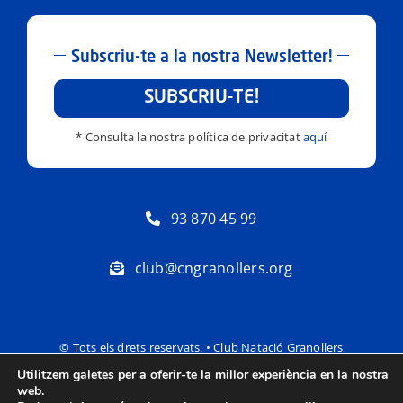
Subscriu-te a la nostra Newsletter!
SUBSCRIU-TE!
* Consulta la nostra política de privacitat
aquí
93 870 45 99
club@cngranollers.org
© Tots els drets reservats. • Club Natació Granollers
Utilitzem galetes per a oferir-te la millor experiència en la nostra
Política de privacitat
Avís Legal
web.