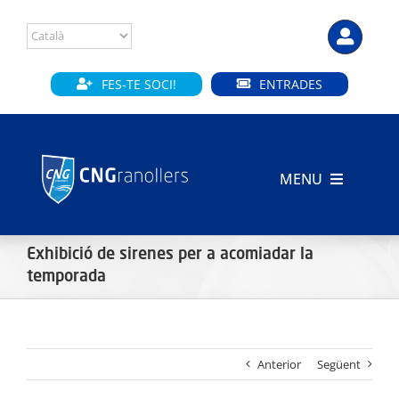
Skip
to
content
FES-TE SOCI!
ENTRADES
MENU
INICI
Exhibició de sirenes per a acomiadar la
CLUB
temporada
SECCIONS
Anterior
Següent
INSTAL·LACIONS