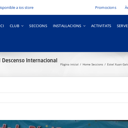
Promocions
À
ICI
CLUB
SECCIONS
INSTAL·LACIONS
ACTIVITATS
SERVE
el Descenso Internacional
Pàgina inicial
Home Seccions
Estel Xuan Galo