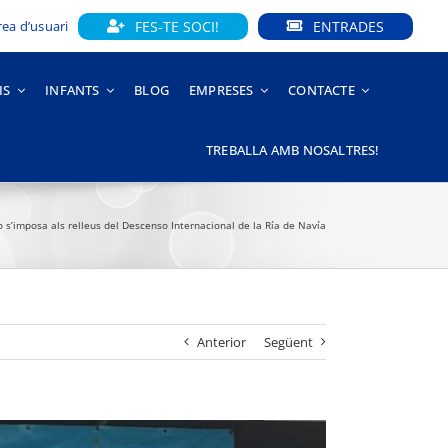
FES-TE SOCI!
ENTRADES
rea d’usuari
IS
INFANTS
BLOG
EMPRESES
CONTACTE
TREBALLA AMB NOSALTRES!
 s’imposa als relleus del Descenso Internacional de la Ría de Navía
Anterior
Següent