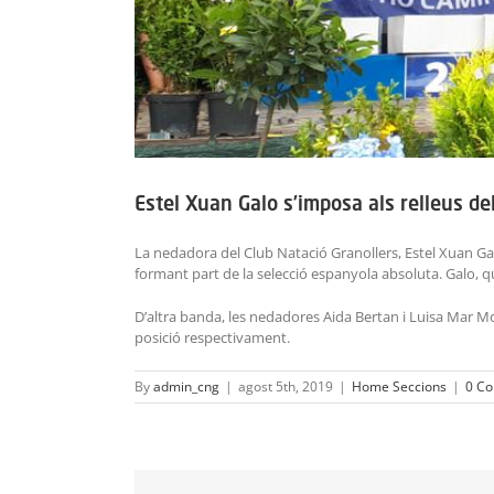
Estel Xuan Galo s’imposa als relleus de
La nedadora del Club Natació Granollers, Estel Xuan Galo
formant part de la selecció espanyola absoluta. Galo, que 
D’altra banda, les nedadores Aida Bertan i Luisa Mar M
posició respectivament.
By
admin_cng
|
agost 5th, 2019
|
Home Seccions
|
0 Co