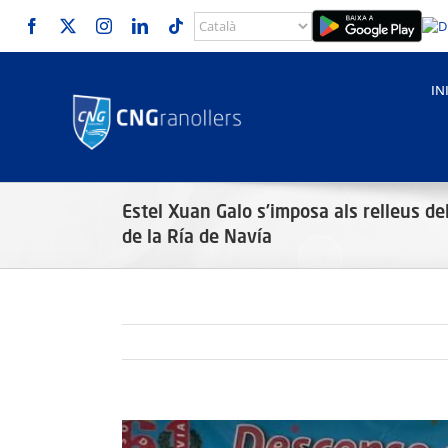
Skip
to
content
IN
Estel Xuan Galo s’imposa als relleus d
de la Ría de Navía
View
Larger