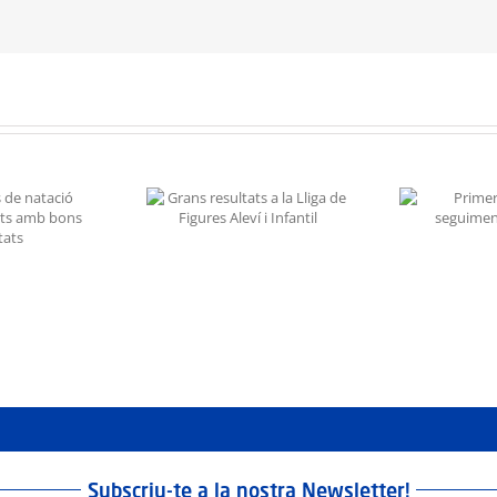
resultats a la Lliga
È
Primer control de
e Figures Aleví i
n
seguiment de la FCG
Infantil
Subscriu-te a la nostra Newsletter!