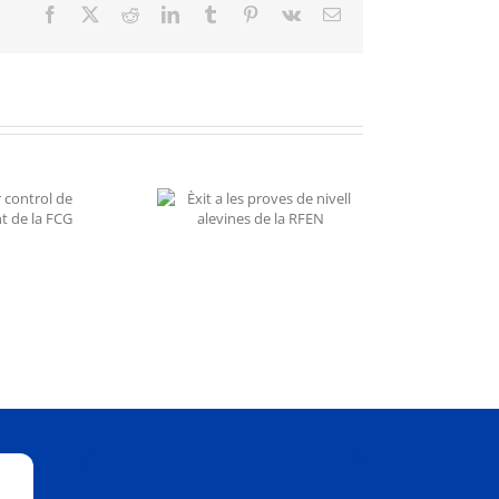
Facebook
X
Reddit
LinkedIn
Tumblr
Pinterest
Vk
Email:
xit a les proves de
ivell alevines de la
RFEN