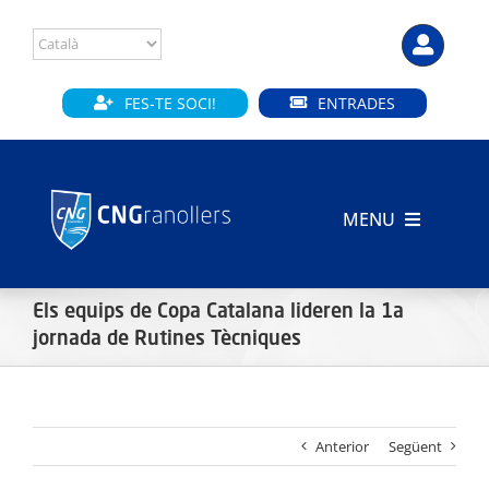
Skip
to
content
FES-TE SOCI!
ENTRADES
MENU
INICI
Els equips de Copa Catalana lideren la 1a
CLUB
jornada de Rutines Tècniques
SECCIONS
Anterior
Següent
INSTAL·LACIONS