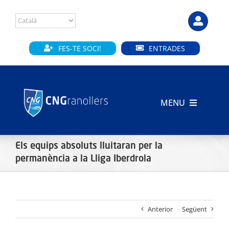
Skip
to
content
FES-TE SOCI!
ENTRADES
MENU
INICI
Els equips absoluts lluitaran per la
CLUB
permanència a la Lliga Iberdrola
SECCIONS
Anterior
Següent
INSTAL·LACIONS