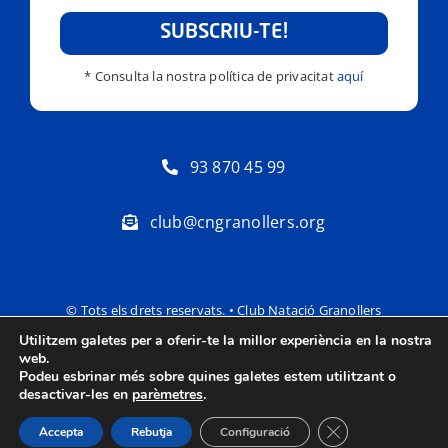
SUBSCRIU-TE!
* Consulta la nostra política de privacitat
aquí
93 870 45 99
club@cngranollers.org
© Tots els drets reservats. • Club Natació Granollers
Utilitzem galetes per a oferir-te la millor experiència en la nostra
Política de privacitat
Avís Legal
web.
Podeu esbrinar més sobre quines galetes estem utilitzant o
desactivar-les en
parèmetres
.
Tanca el bàner de
Accepta
Rebutja
Configuració