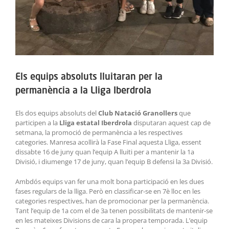
Els equips absoluts lluitaran per la
permanència a la Lliga Iberdrola
Els dos equips absoluts del
Club Natació Granollers
que
participen a la
Lliga estatal Iberdrola
disputaran aquest cap de
setmana, la promoció de permanència a les respectives
categories. Manresa acollirà la Fase Final aquesta Lliga, essent
dissabte 16 de juny quan l’equip A lluiti per a mantenir la 1a
Divisió, i diumenge 17 de juny, quan l’equip B defensi la 3a Divisió.
Ambdós equips van fer una molt bona participació en les dues
fases regulars de la lliga. Però en classificar-se en 7è lloc en les
categories respectives, han de promocionar per la permanència.
Tant l’equip de 1a com el de 3a tenen possibilitats de mantenir-se
en les mateixes Divisions de cara la propera temporada. L’equip