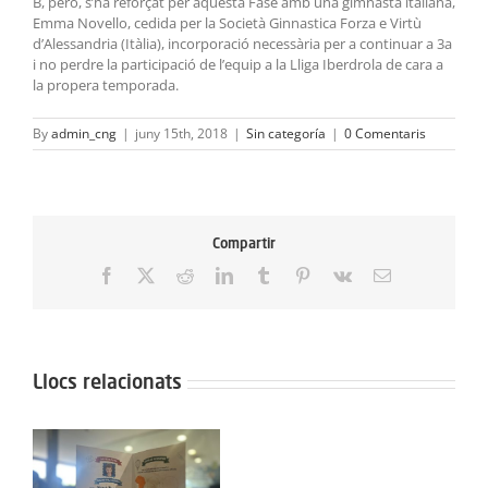
B, però, s’ha reforçat per aquesta Fase amb una gimnasta italiana,
Emma Novello, cedida per la Società Ginnastica Forza e Virtù
d’Alessandria (Itàlia), incorporació necessària per a continuar a 3a
i no perdre la participació de l’equip a la Lliga Iberdrola de cara a
la propera temporada.
By
admin_cng
|
juny 15th, 2018
|
Sin categoría
|
0 Comentaris
Compartir
Facebook
X
Reddit
LinkedIn
Tumblr
Pinterest
Vk
Email:
Llocs relacionats
Protegit:
Campus