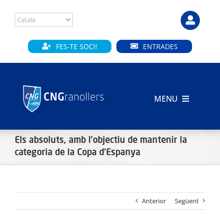
Skip
to
content
FES-TE SOCI!
ENTRADES
MENU
INICI
Els absoluts, amb l’objectiu de mantenir la
CLUB
categoria de la Copa d’Espanya
SECCIONS
Anterior
Següent
INSTAL·LACIONS