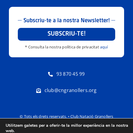
Subscriu-te a la nostra Newsletter!
SUBSCRIU-TE!
* Consulta la nostra política de privacitat
aquí
93 870 45 99
club@cngranollers.org
© Tots els drets reservats. • Club Natació Granollers
Utilitzem galetes per a oferir-te la millor experiència en la nostra
Política de privacitat
Avís Legal
web.