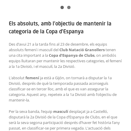
ACTIVITATS
View
Larger
SERVEIS
Els absoluts, amb l’objectiu de mantenir la
Image
categoria de la Copa d’Espanya
INFANTS
Des d’avui 21 a la tarda fins al 23 de desembre, els equips
BLOG
absoluts femení i masculí del
Club Natació Granollers
tenen
una cita important a la
Copa d’Espanya de Clubs
, on ambdós
equips lluitaran per mantenir les respectives categories, el femení
EMPRESES
a la 1a Divisió, i el masculí, la 2a Divisió.
L’absolut
femení
ja està a Gijón, on tornarà a disputar la 1a
CONTACTE
Divisió, després de què la temporada passada aconseguís
classificar-se en tercer lloc, amb el que es van assegurar la
TREBALLA AMB NOSALTRES!
categoria. Aquest any, repeteix a la 1a Divisió amb l’objectiu de
mantenir-la.
Per la seva banda, l’equip
masculí
desplaçat ja a Castelló,
disputarà la 2a Divisió de la Copa d’Espanya de Clubs, en el que
serà la seva segona participació després d’haver fet història l’any
passat, en classificar-se per primera vegada. L’actuació dels