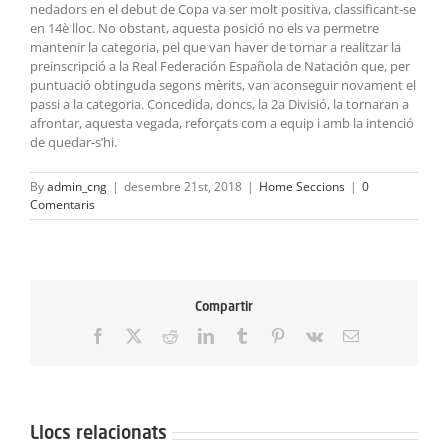
nedadors en el debut de Copa va ser molt positiva, classificant-se
en 14è lloc. No obstant, aquesta posició no els va permetre
mantenir la categoria, pel que van haver de tornar a realitzar la
preinscripció a la Real Federación Española de Natación que, per
puntuació obtinguda segons mèrits, van aconseguir novament el
passi a la categoria. Concedida, doncs, la 2a Divisió, la tornaran a
afrontar, aquesta vegada, reforçats com a equip i amb la intenció
de quedar-s’hi.
By
admin_cng
|
desembre 21st, 2018
|
Home Seccions
|
0
Comentaris
Compartir
Facebook
X
Reddit
LinkedIn
Tumblr
Pinterest
Vk
Email:
Llocs relacionats